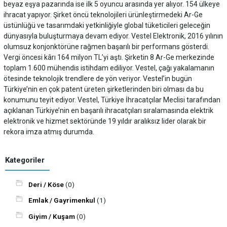
beyaz eşya pazarında ise ilk 5 oyuncu arasında yer alıyor. 154 ülkeye
ihracat yapıyor. Şirket öncü teknolojileri ürünleştirmedeki Ar-Ge
üstünlüğü ve tasarımdaki yetkinliğiyle global tüketicileri geleceğin
dünyasıyla buluşturmaya devam ediyor. Vestel Elektronik, 2016 yılının
olumsuz konjonktörüne rağmen başarılı bir performans gösterdi.
Vergi öncesi kârı 164 milyon TL’yi aştı. Şirketin 8 Ar-Ge merkezinde
toplam 1.600 mühendis istihdam ediliyor. Vestel, çağı yakalamanın
ötesinde teknolojik trendlere de yön veriyor. Vestel’in bugün
Türkiye’nin en çok patent üreten şirketlerinden biri olması da bu
konumunu teyit ediyor. Vestel, Türkiye İhracatçılar Meclisi tarafından
açıklanan Türkiye’nin en başarılı ihracatçıları sıralamasında elektrik
elektronik ve hizmet sektöründe 19 yıldır aralıksız lider olarak bir
rekora imza atmış durumda.
Kategoriler
Deri / Köse
(0)
Emlak / Gayrimenkul
(1)
Giyim / Kuşam
(0)