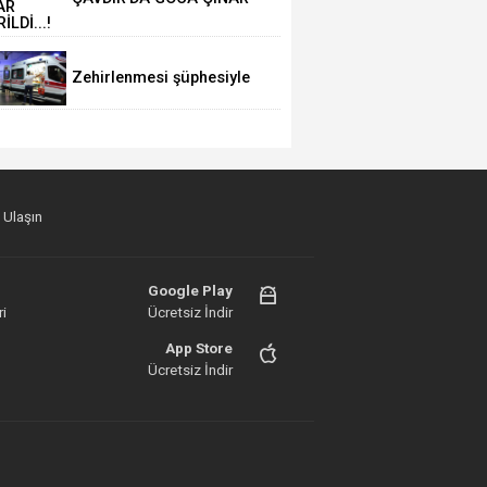
DEVRİLDİ...!
Zehirlenmesi şüphesiyle
alınan 31 kişi taburcu
edildi
 Ulaşın
Google Play
i
Ücretsiz İndir
App Store
Ücretsiz İndir