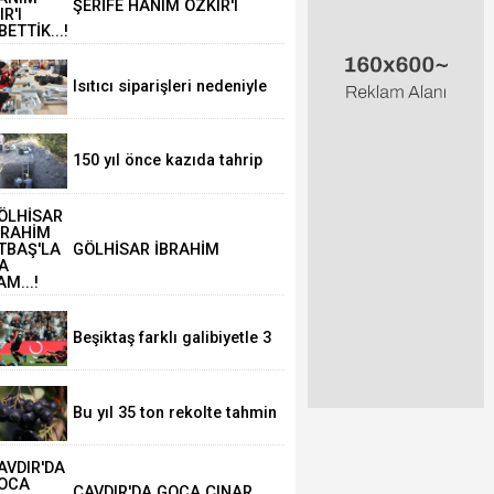
ŞERİFE HANIM ÖZKIR'I
KAYBETTİK...!
Isıtıcı siparişleri nedeniyle
üretimini iki katına çıkardı.
150 yıl önce kazıda tahrip
ettiği höyüğe yaklaştı
GÖLHİSAR İBRAHİM
SERTBAŞ'LA YOLA
DEVAM...!
Beşiktaş farklı galibiyetle 3
puan aldı
Bu yıl 35 ton rekolte tahmin
ediliyor
ÇAVDIR'DA GOCA ÇINAR