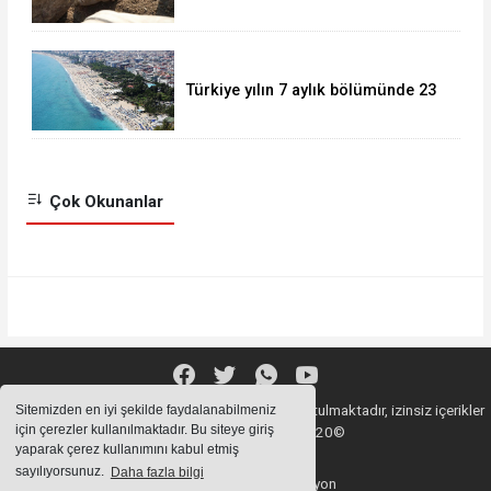
heykeli bulundu
Türkiye yılın 7 aylık bölümünde 23
milyonu aşkın yabancı ziyaretçi
ağırladı.
Çok Okunanlar
Sitemizde bulunan içeriklerin tüm hakları saklı tutulmaktadır, izinsiz içerikler
Sitemizden en iyi şekilde faydalanabilmeniz
için çerezler kullanılmaktadır. Bu siteye giriş
kullanılamaz. Copyright 2020©
yaparak çerez kullanımını kabul etmiş
sayılıyorsunuz.
Daha fazla bilgi
Haber Yazılımı:
Web Aksiyon