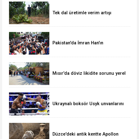
Tek dal üretimle verim artışı
hedefliyor
Pakistan'da İmran Han'ın
destekçileri protesto düzenledi
Mısır'da döviz likidite sorunu yerel
para birimini yeni bir dalgalı kur
sistemine geçirir mi?
Ukraynalı boksör Usyk unvanlarını
korudu
Düzce'deki antik kentte Apollon