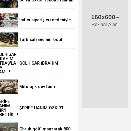
Bu yıl 35 ton rekolte tahmin
ediliyor
Isıtıcı siparişleri nedeniyle
üretimini iki katına çıkardı.
Türk satrancının 'ödül'
gururu
GÖLHİSAR İBRAHİM
SERTBAŞ'LA YOLA
DEVAM...!
Mitolojik dev tanrı
heykelleri orijinal
görüntüsüne kavuşuyor
ŞERİFE HANIM ÖZKIR'I
KAYBETTİK...!
Obruk gölü manzaralı 800