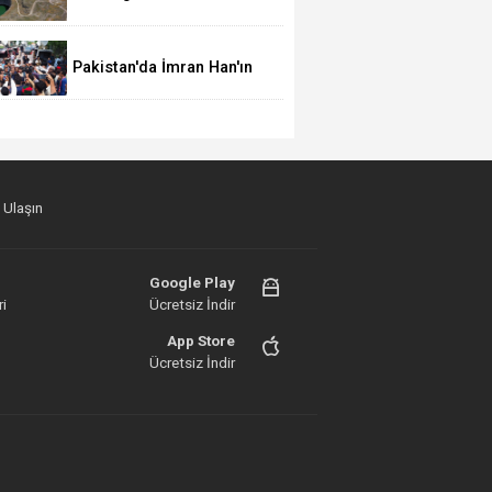
yıllık han ziyarete açılıyor
Pakistan'da İmran Han'ın
destekçileri protesto
düzenledi
 Ulaşın
Google Play
i
Ücretsiz İndir
App Store
Ücretsiz İndir