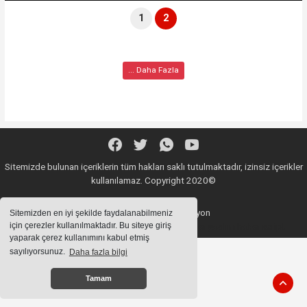
1
2
... Daha Fazla
Sitemizde bulunan içeriklerin tüm hakları saklı tutulmaktadır, izinsiz içerikler
kullanılamaz. Copyright 2020©
Haber Yazılımı:
Web Aksiyon
Sitemizden en iyi şekilde faydalanabilmeniz
için çerezler kullanılmaktadır. Bu siteye giriş
haber yazılımı
haber paketi
haber scripti
haber yazılım
haber script
yaparak çerez kullanımını kabul etmiş
sayılıyorsunuz.
Daha fazla bilgi
ss
Tamam