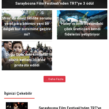
Saraybosna Film Festivali'nden TRT'ye 3 ödül
Mısır'da döviz likidite sorunu
yerel para birimini yeni bir
Hatay'ın sınır ilçesindeki
dalgalı kur sistemine geçirir
çilek üreticileri kendi
mi?
fidelerini yetiştiriyor
Doğu Guta'daki kimyasal
silahlı katliam İdlib'de
protesto edildi
... Daha Fazla
İlginizi Çekebilir
Saraybosna Film Festivali'nden TRT'ye