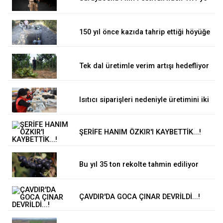
3 ödül
150 yıl önce kazıda tahrip ettiği höyüğe
yaklaştı
Tek dal üretimle verim artışı hedefliyor
Isıtıcı siparişleri nedeniyle üretimini iki
katına çıkardı.
ŞERİFE HANIM ÖZKIR'I KAYBETTİK...!
Bu yıl 35 ton rekolte tahmin ediliyor
ÇAVDIR'DA GOCA ÇINAR DEVRİLDİ...!