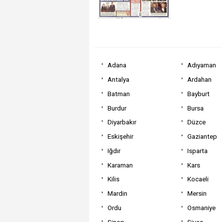
Adana
Adıyaman
Antalya
Ardahan
Batman
Bayburt
Burdur
Bursa
Diyarbakır
Düzce
Eskişehir
Gaziantep
Iğdır
Isparta
Karaman
Kars
Kilis
Kocaeli
Mardin
Mersin
Ordu
Osmaniye
Sinop
Sivas