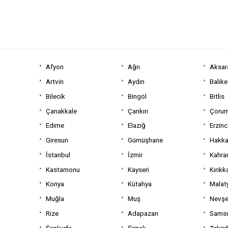
Afyon
Ağrı
Aksar
Artvin
Aydın
Balıke
Bilecik
Bingöl
Bitlis
Çanakkale
Çankırı
Çoru
Edirne
Elazığ
Erzin
Giresun
Gümüşhane
Hakka
İstanbul
İzmir
Kahra
Kastamonu
Kayseri
Kırıkk
Konya
Kütahya
Malat
Muğla
Muş
Nevşe
Rize
Adapazarı
Sams
Şanlıurfa
Şırnak
Tekir