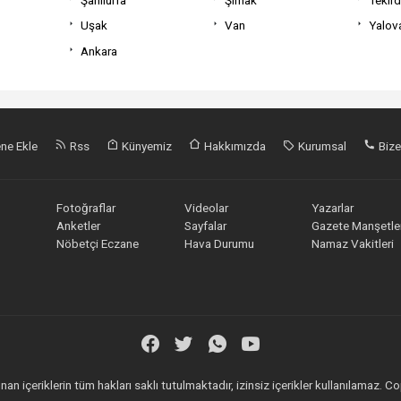
Uşak
Van
Yalov
Ankara
ne Ekle
Rss
Künyemiz
Hakkımızda
Kurumsal
Bize
Fotoğraflar
Videolar
Yazarlar
Anketler
Sayfalar
Gazete Manşetler
Nöbetçi Eczane
Hava Durumu
Namaz Vakitleri
an içeriklerin tüm hakları saklı tutulmaktadır, izinsiz içerikler kullanılamaz.