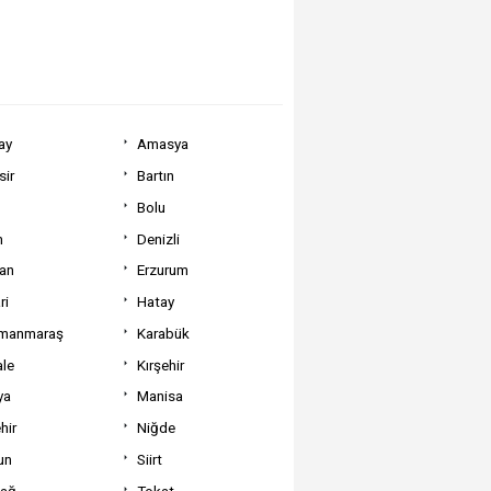
ay
Amasya
sir
Bartın
Bolu
m
Denizli
can
Erzurum
ri
Hatay
manmaraş
Karabük
ale
Kırşehir
ya
Manisa
hir
Niğde
un
Siirt
dağ
Tokat