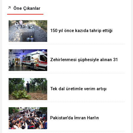
Öne Çıkanlar
150 yıl önce kazıda tahrip ettiği
höyüğe yaklaştı
Zehirlenmesi şüphesiyle alınan 31
kişi taburcu edildi
Tek dal üretimle verim artışı
hedefliyor
Pakistan'da İmran Han'ın
destekçileri protesto düzenledi