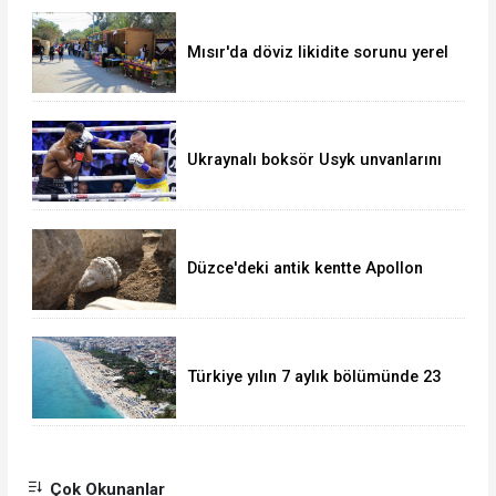
Mısır'da döviz likidite sorunu yerel
para birimini yeni bir dalgalı kur
sistemine geçirir mi?
Ukraynalı boksör Usyk unvanlarını
korudu
Düzce'deki antik kentte Apollon
heykeli bulundu
Türkiye yılın 7 aylık bölümünde 23
milyonu aşkın yabancı ziyaretçi
ağırladı.
Çok Okunanlar